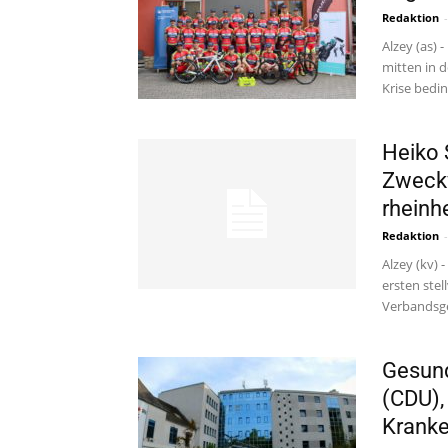
Redaktion
-
Alzey (as)
mitten in 
Krise beding
Heiko 
Zweckv
rheinh
Redaktion
-
Alzey (kv)
ersten ste
Verbandsge
Gesund
(CDU), 
Krank