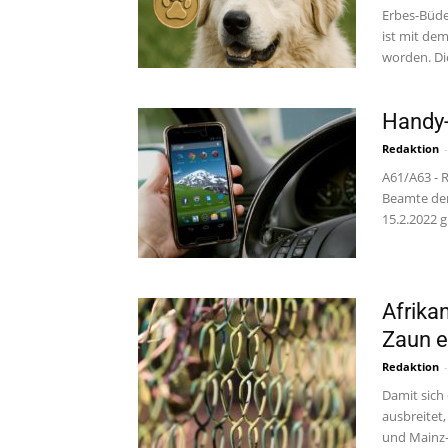
Erbes-Büde
ist mit de
worden. Di
Handy-
Redaktion
-
A61/A63 - 
Beamte der
15.2.2022 g
Afrika
Zaun 
Redaktion
-
Damit sich 
ausbreitet
und Mainz-B