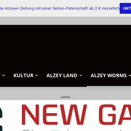
ie Alzeyer-Zeitung mit einer Seiten-Patenschaft ab 2 € monatlich
UNT
T
KULTUR
ALZEY LAND
ALZEY WORMS
ANZEIGE