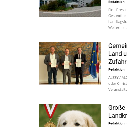
Redaktion
-
Eine Press
Gesundheit
Landtagsfra
Weiterbildu
Gemein
Land u
Zufahr
Redaktion
-
ALZEY / AL
oder Chris
Veranstaltu
Große 
Landkr
Redaktion
-