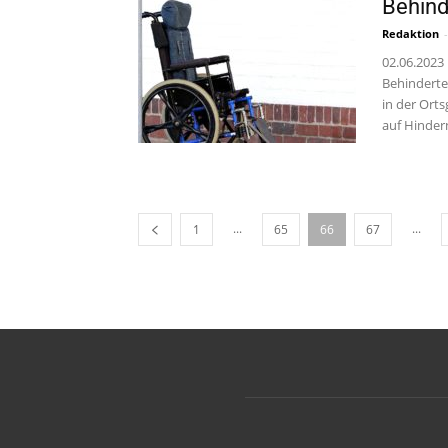
Behind
Redaktion
-
02.06.2023
Behinderte
in der Ort
auf Hindern
...
...
1
65
66
67