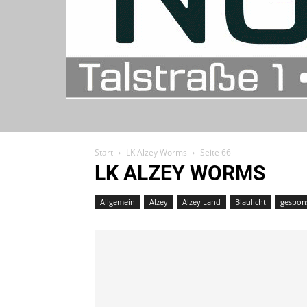
Start
LK Alzey Worms
Seite 66
LK ALZEY WORMS
Allgemein
Alzey
Alzey Land
Blaulicht
gespons