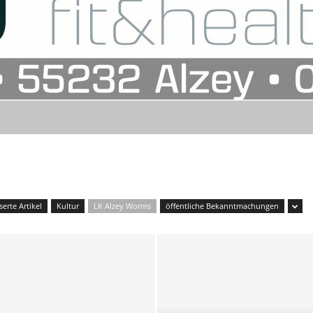
erte Artikel
Kultur
LK Alzey Worms
öffentliche Bekanntmachungen