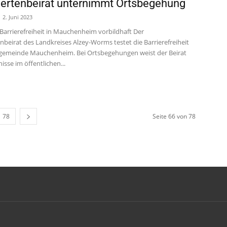
ertenbeirat unternimmt Ortsbegehung
2. Juni 2023
 Barrierefreiheit in Mauchenheim vorbildhaft Der
nbeirat des Landkreises Alzey-Worms testet die Barrierefreiheit
sgemeinde Mauchenheim. Bei Ortsbegehungen weist der Beirat
isse im öffentlichen...
78
Seite 66 von 78