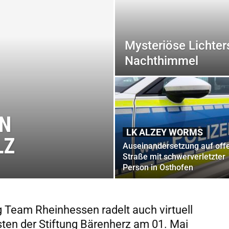
Mysteriöse Lichte
Nachthimmel
IN
LK ALZEY WORMS
LZ
Auseinandersetzung auf off
Straße mit schwerverletzter
Person in Osthofen
g Team Rheinhessen radelt auch virtuell
ten der Stiftung Bärenherz am 01. Mai