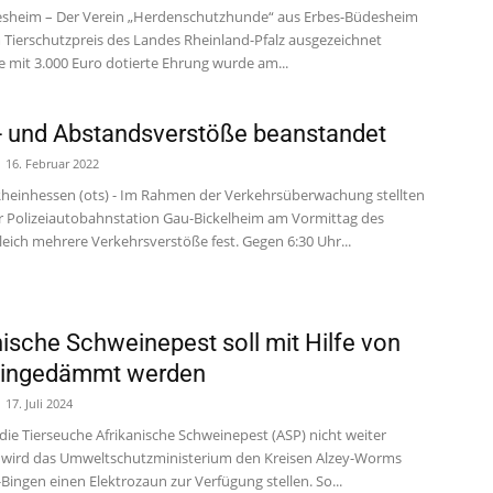
sheim – Der Verein „Herdenschutzhunde“ aus Erbes-Büdesheim
m Tierschutzpreis des Landes Rheinland-Pfalz ausgezeichnet
e mit 3.000 Euro dotierte Ehrung wurde am...
 und Abstandsverstöße beanstandet
16. Februar 2022
Rheinhessen (ots) - Im Rahmen der Verkehrsüberwachung stellten
 Polizeiautobahnstation Gau-Bickelheim am Vormittag des
leich mehrere Verkehrsverstöße fest. Gegen 6:30 Uhr...
nische Schweinepest soll mit Hilfe von
eingedämmt werden
17. Juli 2024
die Tierseuche Afrikanische Schweinepest (ASP) nicht weiter
, wird das Umweltschutzministerium den Kreisen Alzey-Worms
ingen einen Elektrozaun zur Verfügung stellen. So...