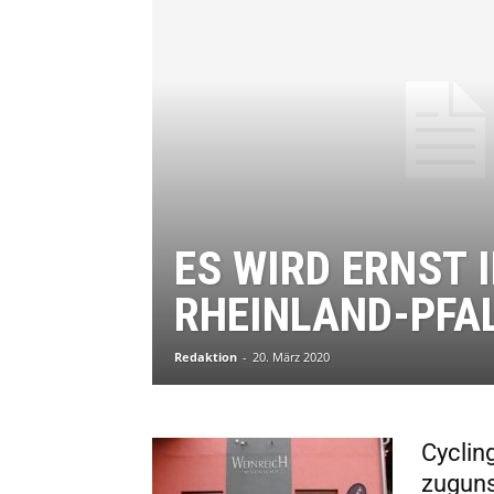
ES WIRD ERNST 
RHEINLAND-PFA
Redaktion
-
20. März 2020
Cyclin
zuguns