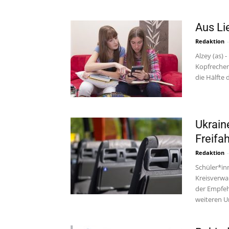
Aus Li
Redaktion
-
Alzey (as) 
Kopfrechen
die Hälfte d
Ukrain
Freifa
Redaktion
-
Schüler*in
Kreisverwa
der Empfe
weiteren U