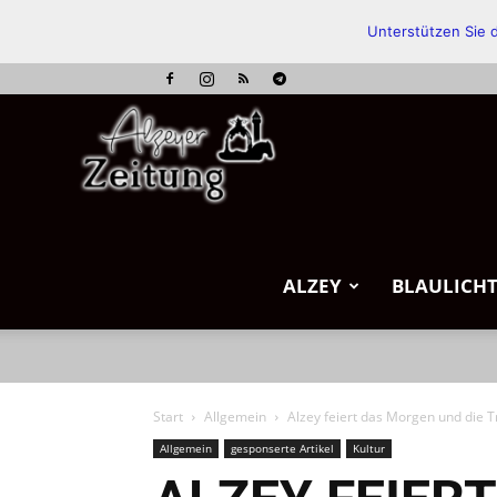
Unterstützen Sie d
Alzeyer
Zeitung
ALZEY
BLAULICH
Start
Allgemein
Alzey feiert das Morgen und die T
Allgemein
gesponserte Artikel
Kultur