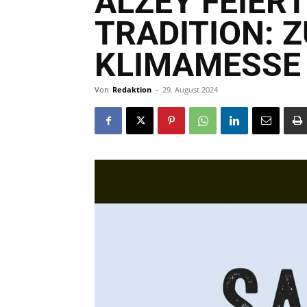
ALZEY FEIER
TRADITION: 
KLIMAMESSE
Von
Redaktion
-
29. August 2024