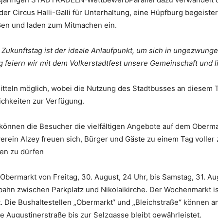
er Circus Halli-Galli für Unterhaltung, eine Hüpfburg begeister
aßen und laden zum Mitmachen ein.
 Zukunftstag ist der ideale Anlaufpunkt, um sich in ungezwunge
g feiern wir mit dem Volkerstadtfest unsere Gemeinschaft und 
itteln möglich, wobei die Nutzung des Stadtbusses an diesem T
ichkeiten zur Verfügung.
 können die Besucher die vielfältigen Angebote auf dem Oberm
erein Alzey freuen sich, Bürger und Gäste zu einem Tag voller
en zu dürfen
Obermarkt von Freitag, 30. August, 24 Uhr, bis Samstag, 31. Au
rbahn zwischen Parkplatz und Nikolaikirche. Der Wochenmarkt is
t. Die Bushaltestellen „Obermarkt“ und „Bleichstraße“ können 
 Augustinerstraße bis zur Selzgasse bleibt gewährleistet.