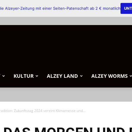
ie Alzeyer-Zeitung mit einer Seiten-Patenschaft ab 2 € monatlich
UNT
T
KULTUR
ALZEY LAND
ALZEY WORMS
radition: Zukunftstag 2024 vereint Klimamesse und...