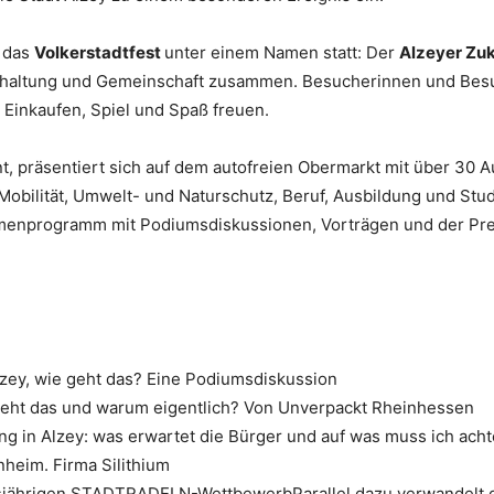
 das
Volkerstadtfest
unter einem Namen statt: Der
Alzeyer Zu
erhaltung und Gemeinschaft zusammen. Besucherinnen und Besu
Einkaufen, Spiel und Spaß freuen.
, präsentiert sich auf dem autofreien Obermarkt mit über 30 A
Mobilität, Umwelt- und Naturschutz, Beruf, Ausbildung und S
hmenprogramm mit Podiumsdiskussionen, Vorträgen und der P
 Alzey, wie geht das? Eine Podiumsdiskussion
e geht das und warum eigentlich? Von Unverpackt Rheinhessen
 in Alzey: was erwartet die Bürger und auf was muss ich ach
nheim. Firma Silithium
esjährigen STADTRADELN-WettbewerbParallel dazu verwandelt das