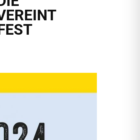
DIE
VEREINT
FEST