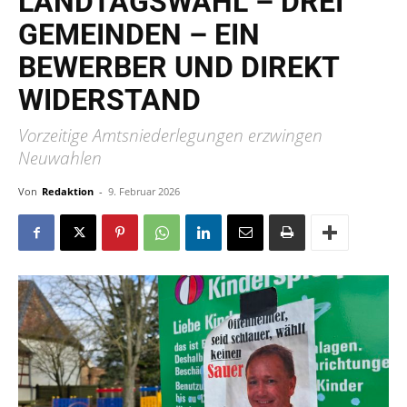
LANDTAGSWAHL – DREI
GEMEINDEN – EIN
BEWERBER UND DIREKT
WIDERSTAND
Vorzeitige Amtsniederlegungen erzwingen
Neuwahlen
Von
Redaktion
-
9. Februar 2026