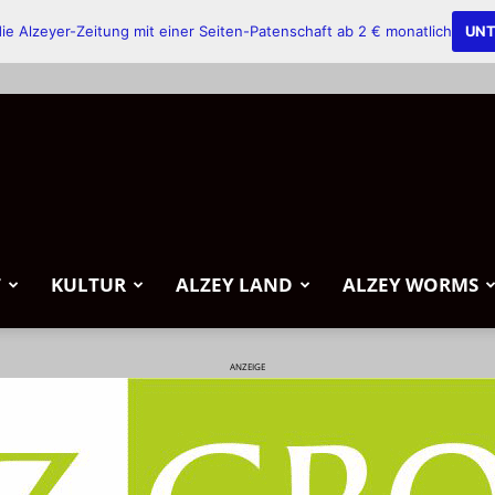
ie Alzeyer-Zeitung mit einer Seiten-Patenschaft ab 2 € monatlich
UNT
T
KULTUR
ALZEY LAND
ALZEY WORMS
ANZEIGE