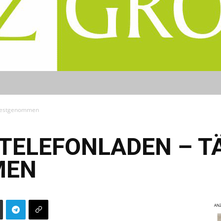
r festgenommen
 TELEFONLADEN – T
MEN
ANZ