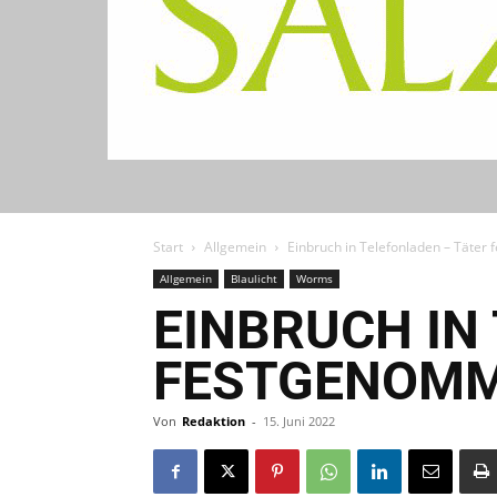
Start
Allgemein
Einbruch in Telefonladen – Täte
Allgemein
Blaulicht
Worms
EINBRUCH IN
FESTGENOM
Von
Redaktion
-
15. Juni 2022