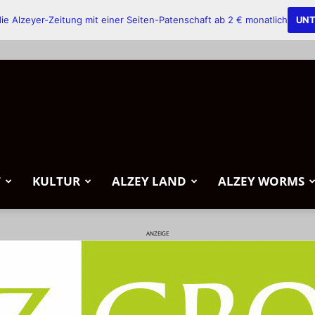
ie Alzeyer-Zeitung mit einer Seiten-Patenschaft ab 2 € monatlich
UNT
T
KULTUR
ALZEY LAND
ALZEY WORMS
ANZEIGE