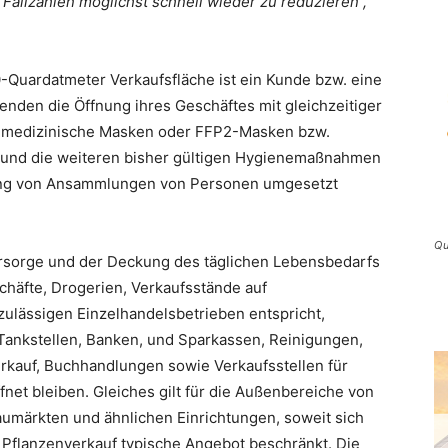
allzahlen möglichst schnell wieder zu reduzieren“,
-Quardatmeter Verkaufsfläche ist ein Kunde bzw. eine
nden die Öffnung ihres Geschäftes mit gleichzeitiger
 medizinische Masken oder FFP2-Masken bzw.
und die weiteren bisher gültigen Hygienemaßnahmen
ung von Ansammlungen von Personen umgesetzt
Qu
rsorge und der Deckung des täglichen Lebensbedarfs
häfte, Drogerien, Verkaufsstände auf
lässigen Einzelhandelsbetrieben entspricht,
Tankstellen, Banken, und Sparkassen, Reinigungen,
erkauf, Buchhandlungen sowie Verkaufsstellen für
net bleiben. Gleiches gilt für die Außenbereiche von
umärkten und ähnlichen Einrichtungen, soweit sich
 Pflanzenverkauf typische Angebot beschränkt. Die