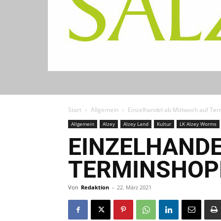
Start
Allgemein
Einzelhandel ab Mittwoch auf Te
Allgemein
Alzey
Alzey Land
Kultur
LK Alzey Worms
EINZELHANDE
TERMINSHOP
Von
Redaktion
-
22. März 2021