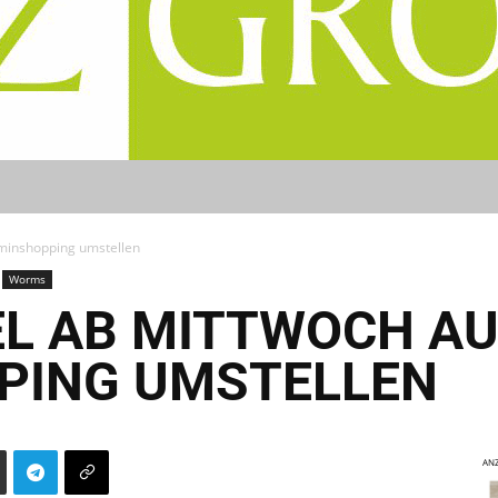
rminshopping umstellen
Worms
L AB MITTWOCH AU
PING UMSTELLEN
ANZ