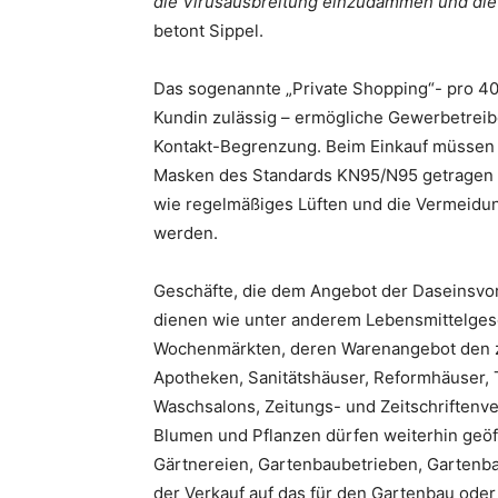
die Virusausbreitung einzudämmen und die F
betont Sippel.
Das sogenannte „Private Shopping“- pro 40
Kundin zulässig – ermögliche Gewerbetreibe
Kontakt-Begrenzung. Beim Einkauf müssen
Masken des Standards KN95/N95 getragen 
wie regelmäßiges Lüften und die Vermeid
werden.
Geschäfte, die dem Angebot der Daseinsvo
dienen wie unter anderem Lebensmittelgesc
Wochenmärkten, deren Warenangebot den zu
Apotheken, Sanitätshäuser, Reformhäuser, 
Waschsalons, Zeitungs- und Zeitschriftenv
Blumen und Pflanzen dürfen weiterhin geöff
Gärtnereien, Gartenbaubetrieben, Gartenba
der Verkauf auf das für den Gartenbau oder