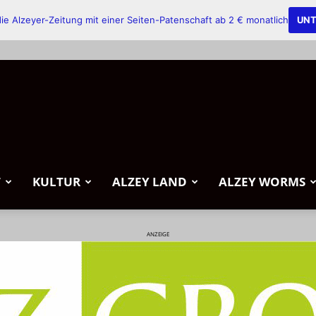
ie Alzeyer-Zeitung mit einer Seiten-Patenschaft ab 2 € monatlich
UNT
T
KULTUR
ALZEY LAND
ALZEY WORMS
ANZEIGE