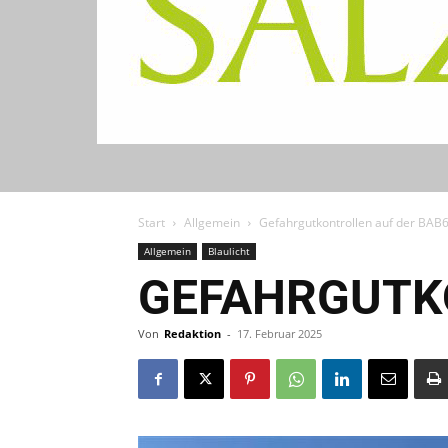
Start
Allgemein
Gefahrgutkontrollen auf der BAB
Allgemein
Blaulicht
GEFAHRGUTK
Von
Redaktion
-
17. Februar 2025