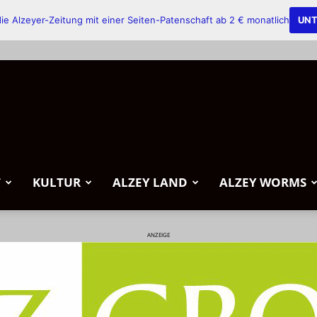
ie Alzeyer-Zeitung mit einer Seiten-Patenschaft ab 2 € monatlich
UNT
T
KULTUR
ALZEY LAND
ALZEY WORMS
ANZEIGE