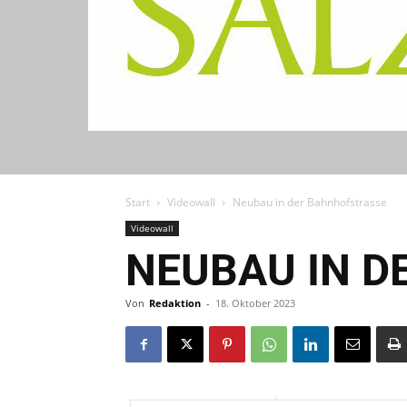
Start
Videowall
Neubau in der Bahnhofstrasse
Videowall
NEUBAU IN 
Von
Redaktion
-
18. Oktober 2023