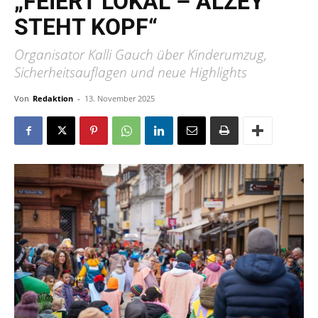
„FEIERT LOKAL – ALZEY
STEHT KOPF“
Organisator Kalli Gauch über Kinderumzug,
Sicherheitsauflagen und neue Highlights
Von
Redaktion
-
13. November 2025