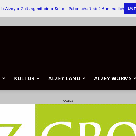
ie Alzeyer-Zeitung mit einer Seiten-Patenschaft ab 2 € monatlich
UNT
T
KULTUR
ALZEY LAND
ALZEY WORMS
ANZEIGE