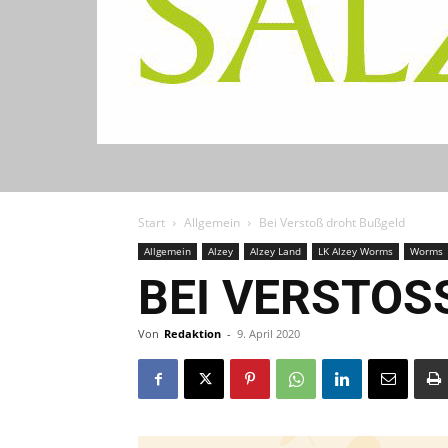
Start
Allgemein
Bei Verstoß droht Bußgeld
Allgemein
Alzey
Alzey Land
LK Alzey Worms
Worms
BEI VERSTOSS
Von
Redaktion
-
9. April 2020