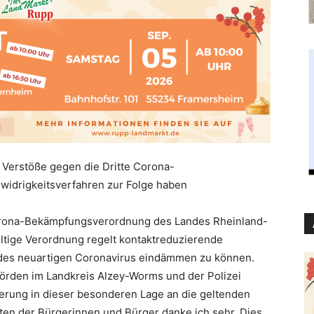
: Verstöße gegen die Dritte Corona-
drigkeitsverfahren zur Folge haben
 Corona-Bekämpfungsverordnung des Landes Rheinland-
 gültige Verordnung regelt kontaktreduzierende
des neuartigen Coronavirus eindämmen zu können.
rden im Landkreis Alzey-Worms und der Polizei
kerung in dieser besonderen Lage an die geltenden
ten der Bürgerinnen und Bürger danke ich sehr. Dies