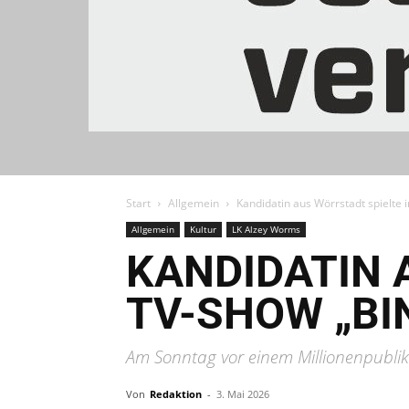
Start
Allgemein
Kandidatin aus Wörrstadt spielte 
Allgemein
Kultur
LK Alzey Worms
KANDIDATIN 
TV-SHOW „BI
Am Sonntag vor einem Millionenpubl
Von
Redaktion
-
3. Mai 2026