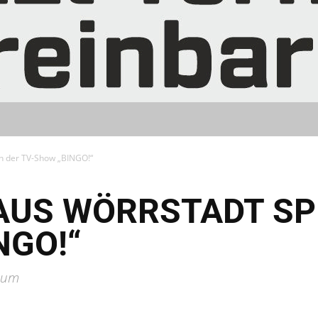
in der TV-Show „BINGO!“
AUS WÖRRSTADT SPI
NGO!“
ikum