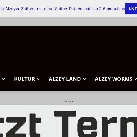
ie Alzeyer-Zeitung mit einer Seiten-Patenschaft ab 2 € monatlich
UNT
T
KULTUR
ALZEY LAND
ALZEY WORMS
ANZEIGE