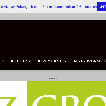
ie Alzeyer-Zeitung mit einer Seiten-Patenschaft ab 2 € monatlich
UNT
T
KULTUR
ALZEY LAND
ALZEY WORMS
ANZEIGE