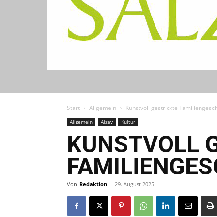
Start
Allgemein
Kunstvoll gestrickte Familienges
Allgemein
Alzey
Kultur
KUNSTVOLL 
FAMILIENGES
Von
Redaktion
-
29. August 2025