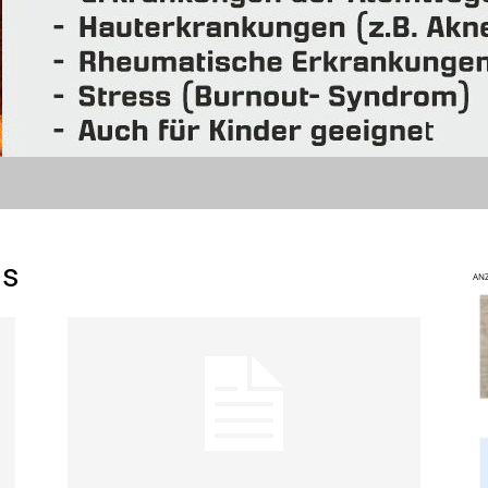
us
ANZ