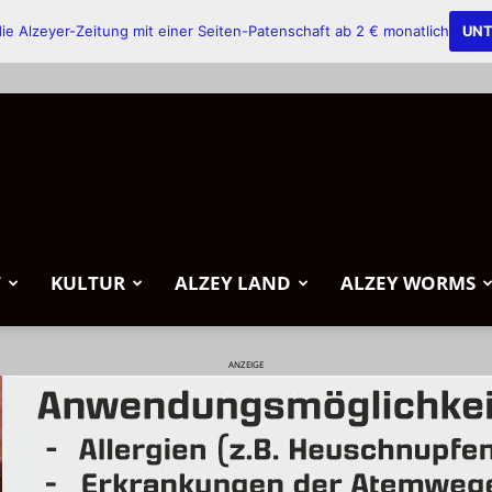
ie Alzeyer-Zeitung mit einer Seiten-Patenschaft ab 2 € monatlich
UNT
T
KULTUR
ALZEY LAND
ALZEY WORMS
ANZEIGE