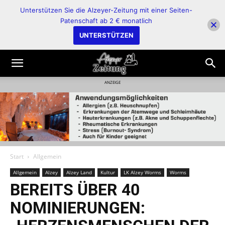
Unterstützen Sie die Alzeyer-Zeitung mit einer Seiten-
Patenschaft ab 2 € monatlich
UNTERSTÜTZEN
ANZEIGE
Start
Allgemein
Allgemein
Alzey
Alzey Land
Kultur
LK Alzey Worms
Worms
BEREITS ÜBER 40
NOMINIERUNGEN: