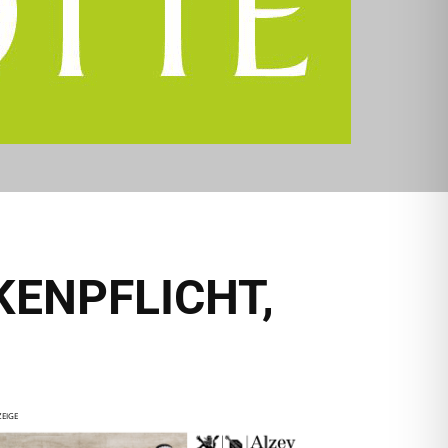
KENPFLICHT,
EIGE