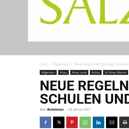
Start
Allgemein
Neue Regeln ab Montag / Maskenp
Allgemein
Alzey
Alzey Land
Kultur
LK Alzey Worms
NEUE REGELN
SCHULEN UND
Von
Redaktion
-
24. Januar 2021