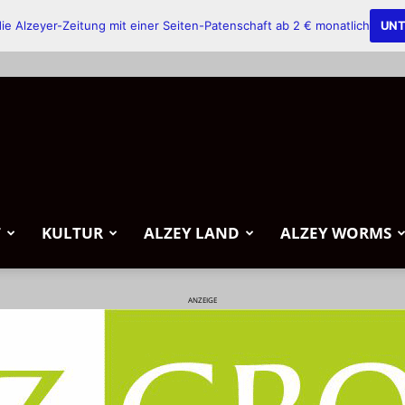
ie Alzeyer-Zeitung mit einer Seiten-Patenschaft ab 2 € monatlich
UNT
T
KULTUR
ALZEY LAND
ALZEY WORMS
ANZEIGE