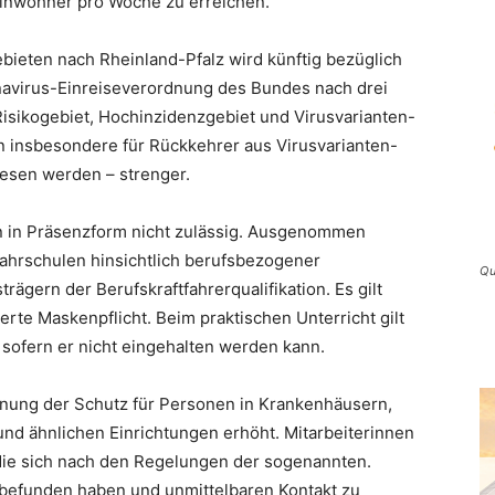
Einwohner pro Woche zu erreichen.
ebieten nach Rheinland-Pfalz wird künftig bezüglich
navirus-Einreiseverordnung des Bundes nach drei
isikogebiet, Hochinzidenzgebiet und Virusvarianten-
n insbesondere für Rückkehrer aus Virusvarianten-
iesen werden – strenger.
n in Präsenzform nicht zulässig. Ausgenommen
Fahrschulen hinsichtlich berufsbezogener
Qu
gern der Berufskraftfahrerqualifikation. Es gilt
erte Maskenpflicht. Beim praktischen Unterricht gilt
 sofern er nicht eingehalten werden kann.
ung der Schutz für Personen in Krankenhäusern,
nd ähnlichen Einrichtungen erhöht. Mitarbeiterinnen
 die sich nach den Regelungen der sogenannten.
efunden haben und unmittelbaren Kontakt zu