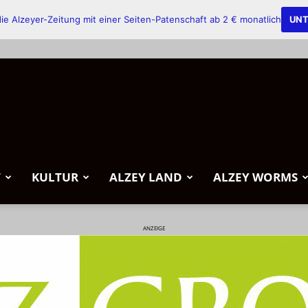
ie Alzeyer-Zeitung mit einer Seiten-Patenschaft ab 2 € monatlich
UNT
T
KULTUR
ALZEY LAND
ALZEY WORMS
ANZEIGE