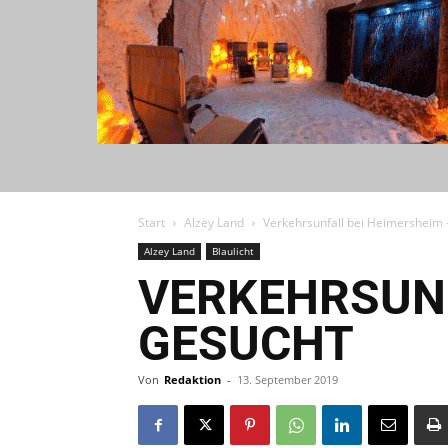
Start
Alzey Land
Verkehrsunfall bei Heimersheim
Alzey Land
Blaulicht
VERKEHRSUNF
GESUCHT
Von
Redaktion
-
13. September 2019