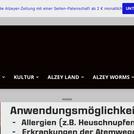
ie Alzeyer-Zeitung mit einer Seiten-Patenschaft ab 2 € monatlich
UNT
T
KULTUR
ALZEY LAND
ALZEY WORMS
ANZEIGE