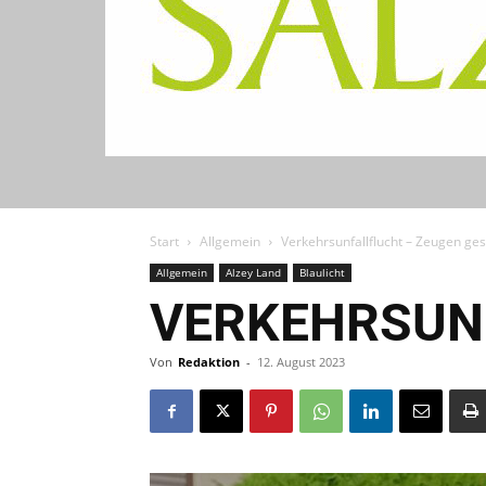
Start
Allgemein
Verkehrsunfallflucht – Zeugen ge
Allgemein
Alzey Land
Blaulicht
VERKEHRSUN
Von
Redaktion
-
12. August 2023