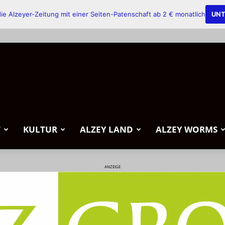
ie Alzeyer-Zeitung mit einer Seiten-Patenschaft ab 2 € monatlich
UNT
T
KULTUR
ALZEY LAND
ALZEY WORMS
ANZEIGE