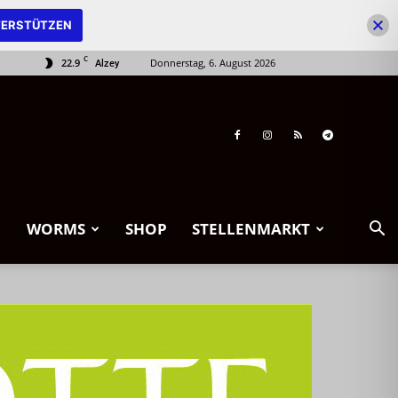
ERSTÜTZEN
C
22.9
Donnerstag, 6. August 2026
Alzey
WORMS
SHOP
STELLENMARKT