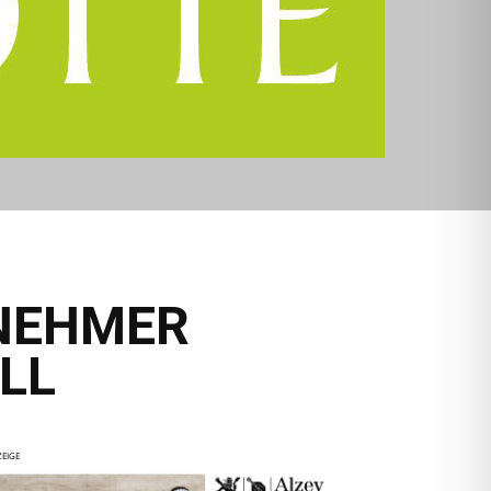
LNEHMER
LL
EIGE