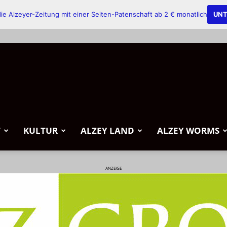
ie Alzeyer-Zeitung mit einer Seiten-Patenschaft ab 2 € monatlich
UNT
T
KULTUR
ALZEY LAND
ALZEY WORMS
ANZEIGE