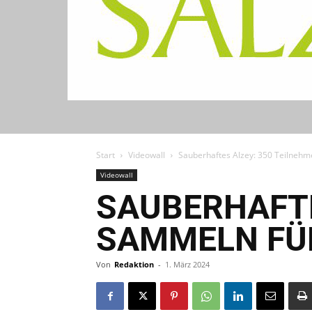
Start
Videowall
Sauberhaftes Alzey: 350 Teilnehm
Videowall
SAUBERHAFTE
SAMMELN FÜ
Von
Redaktion
-
1. März 2024