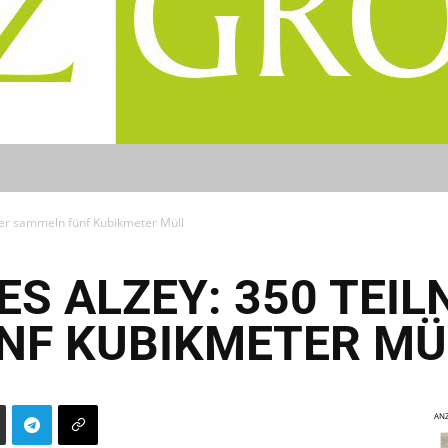
er sammeln fünf Kubikmeter Müll
S ALZEY: 350 TEI
NF KUBIKMETER MÜ
ANZ