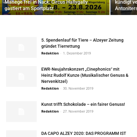
Manege frei in Nack: Circus Hallygally
kündigt ve
gastiert am Sportplatz
Antoniter
5. Spendenlauf für Tiere – Alzeyer Zeitung
gründet Tierrettung
Redaktion
-
1. Dezember 2019
EWR-Neujahrskonzert „Cinephonics“ mit
Heinz Rudolf Kunze (Musikalischer Genuss &
Nervenkitzel)
Redaktion
-
30. November 2019
Kunst trifft Schokolade – ein fairer Genuss!
Redaktion
-
27. November 2019
DA CAPO ALZEY 2020: DAS PROGRAMM IST